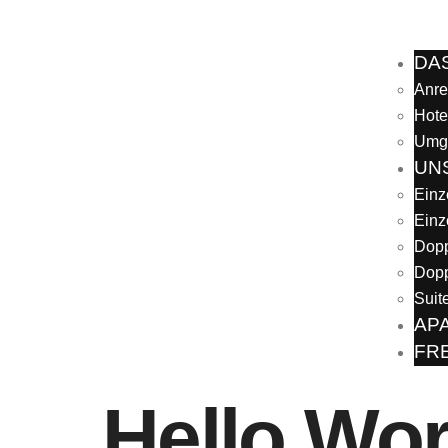
DA
Anre
Hote
Umg
UN
Einz
Einz
Dopp
Dopp
Suit
AP
FRE
Hello Wor