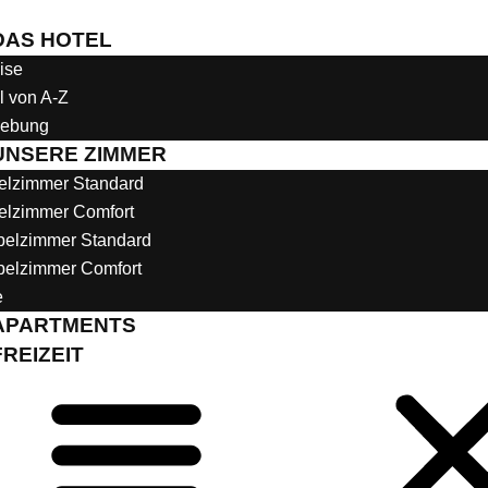
DAS HOTEL
ise
l von A-Z
ebung
UNSERE ZIMMER
elzimmer Standard
elzimmer Comfort
elzimmer Standard
elzimmer Comfort
e
APARTMENTS
FREIZEIT