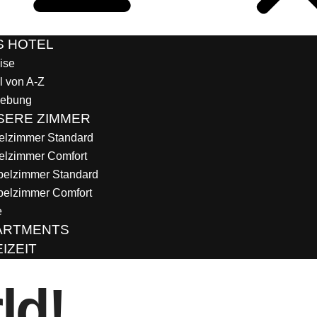
S HOTEL
ise
l von A-Z
ebung
SERE ZIMMER
elzimmer Standard
elzimmer Comfort
elzimmer Standard
elzimmer Comfort
e
ARTMENTS
IZEIT
ld!