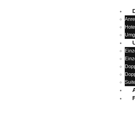
Anre
Hote
Umg
Einz
Einz
Dopp
Dopp
Suit